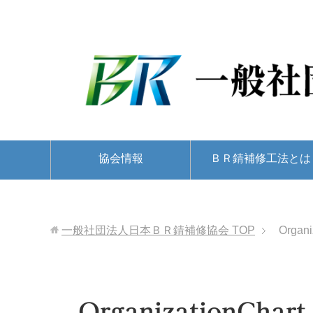
協会情報
ＢＲ錆補修工法とは
一般社団法人日本ＢＲ錆補修協会
TOP
Organi
OrganizationChart